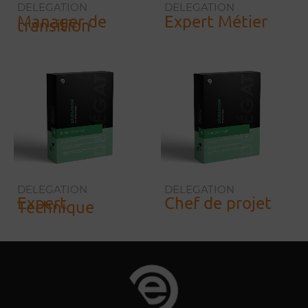
DELEGATION
DELEGATION
Manager de
Expert Métier
transition
DELEGATION
DELEGATION
Expert
Chef de projet
Technique