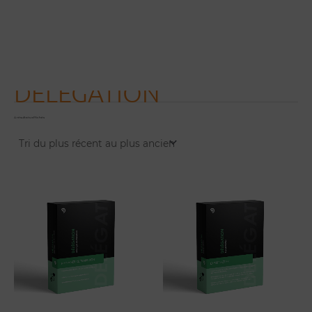
Trié
Aller
du
au
plus
récent
contenu
au
plus
ancien
DELEGATION
4 résultats affichés