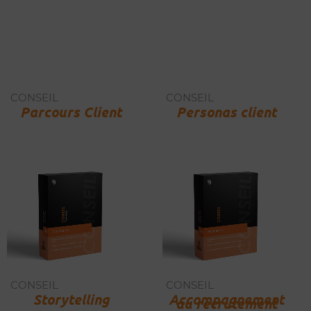
CONSEIL
CONSEIL
Parcours Client
Personas client
CONSEIL
CONSEIL
Storytelling
Accompagnement
au recrutement