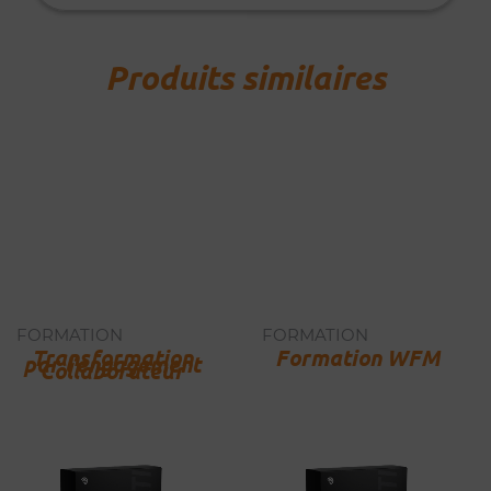
Produits similaires
FORMATION
FORMATION
Transformation
Formation WFM
par l’engagement
Collaborateur