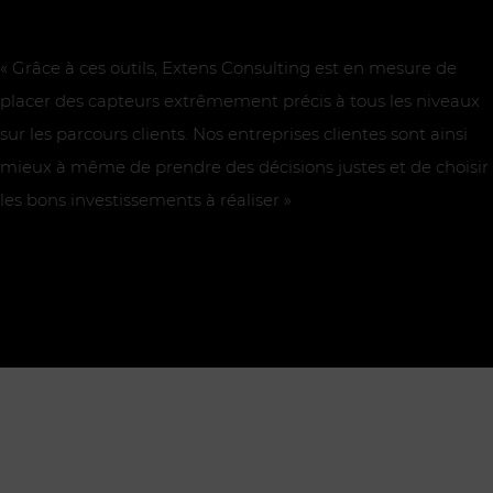
« Grâce à ces outils, Extens Consulting est en mesure de
placer des capteurs extrêmement précis à tous les niveaux
sur les parcours clients. Nos entreprises clientes sont ainsi
mieux à même de prendre des décisions justes et de choisir
les bons investissements à réaliser »