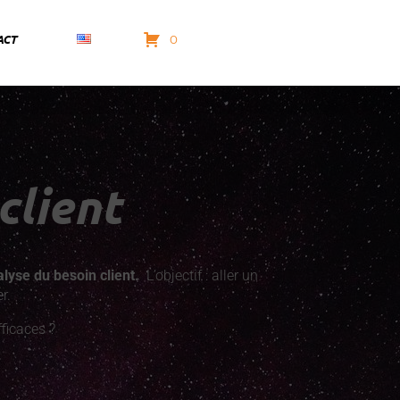
ACT
0
client
lyse du besoin client.
L’objectif : aller un
r.
ficaces ?