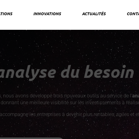
TIONS
INNOVATIONS
ACTUALITÉS
CONT
nalyse du besoin 
, nous avons développé trois nouveaux outils au service de l’
ana
donnant une meilleure visibilité sur les investissements à réalise
compagne les entreprises à devenir plus rentables, agiles et ef