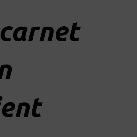
carnet
n
ient