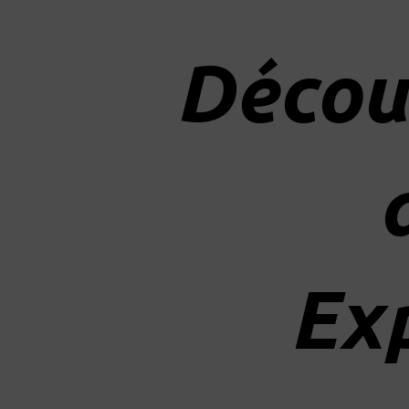
Décou
Exp