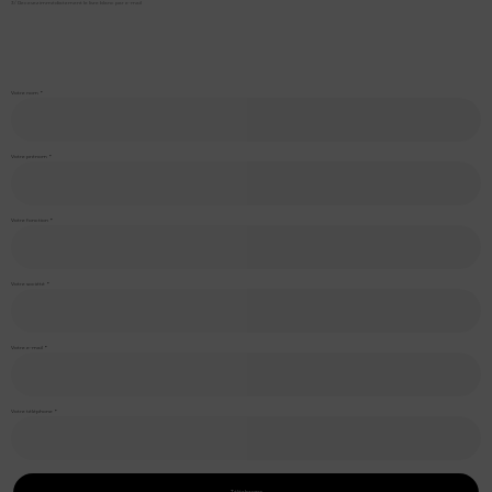
3/ Recevez immédiatement le livre blanc par e-mail
Votre nom
Votre prénom
Votre fonction
Votre société
Votre e-mail
Votre téléphone