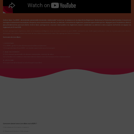
Ce livre blanc
“Le RGPD : de la donnée personnelle à la donnée relationnelle”
revient sur la naissance et les objectifs du Règlement Général sur la Protection des Données. A travers cet
ouvrage et notamment nos analyses d’experts, nous vous invitons à déceler, au-delà des contraintes du règlement, toutes les opportunités qui s’en dégagent pour l’expérience client et
plus précisément les parcours clients. Ce livre blanc partage avec vous une vision positive du règlement, restant valable bien au-delà de la date couperet de l’entrée en vigueur du
règlement, le 25 mai 2018.
En tant qu’experts en expérience client et en business intelligence, nous sommes convaincus que le RGPD représente une réelle opportunité pour créer un nouveau parcours client et
développer une relation faisant intervenir de façon libre et proactive le client. Décryptage par Extens Consulting.
Sommaire du Livre Blanc :
I – DECRYPTAGE
1.1 Le RGPD : garde-fou des données personnelles européennes
1.2 Les grands objectifs du RGPD : une double opportunité pour les marques
II – ANALYSE D’EXPERTS
2.1 De la donnée personnelle à la donnée relationnelle, créatrice de valeur
2.2 La facilité et la confiance s’inscrivent dans la relation entre les marques et les consommateurs
III – DÉCOUVRIR
3.1 Le parcours de la donnée au sein d’un parcours client
Comment obtenir notre Livre Blanc sur le RGPD ?
1/ Remplissez le formulaire ci-dessous
2/ Cliquez sur le bouton « Télécharger »