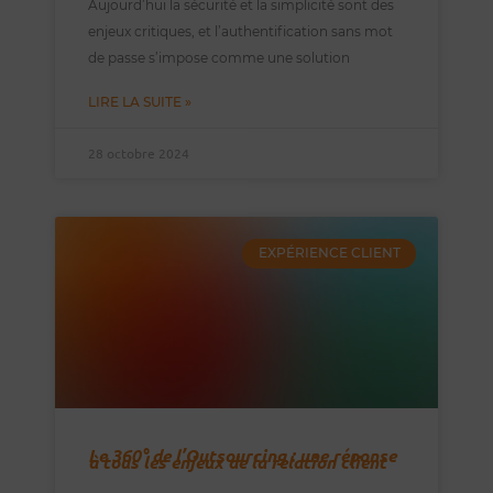
Aujourd’hui la sécurité et la simplicité sont des
enjeux critiques, et l’authentification sans mot
de passe s’impose comme une solution
LIRE LA SUITE »
28 octobre 2024
EXPÉRIENCE CLIENT
Le 360° de l’Outsourcing : une réponse
à tous les enjeux de la relation client