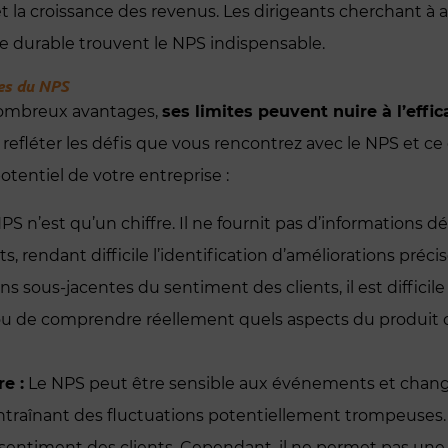
et la croissance des revenus. Les dirigeants cherchant à a
ce durable trouvent le NPS indispensable.
es du NPS
nombreux avantages,
ses limites peuvent nuire à l’effica
t refléter les défis que vous rencontrez avec le NPS et 
otentiel de votre entreprise :
PS n’est qu’un chiffre. Il ne fournit pas d’informations d
s, rendant difficile l’identification d’améliorations préci
s sous-jacentes du sentiment des clients, il est diffici
ou de comprendre réellement quels aspects du produit 
e :
Le NPS peut être sensible aux événements et chan
 entraînant des fluctuations potentiellement trompeuses
u sentiment des clients. Cependant, il ne permet pas une