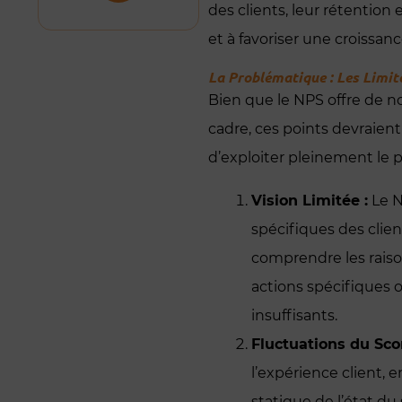
des clients, leur rétention 
et à favoriser une croissan
La Problématique : Les Limit
Bien que le NPS offre de 
cadre, ces points devraien
d’exploiter pleinement le p
Vision Limitée :
Le N
spécifiques des client
comprendre les raison
actions spécifiques 
insuffisants.
Fluctuations du Scor
l’expérience client,
statique de l’état d