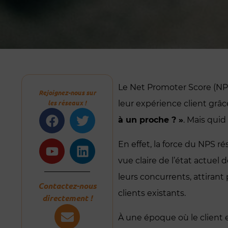
Le Net Promoter Score (NP
Rejoignez-nous sur
les réseaux !
leur expérience client grâ
Facebook
Youtube
Twitter
Linkedin
à un proche ? »
. Mais quid
En effet, la force du NPS r
vue claire de l’état actuel
leurs concurrents, attirant
Contactez-nous
clients existants.
directement !
À une époque où le client e