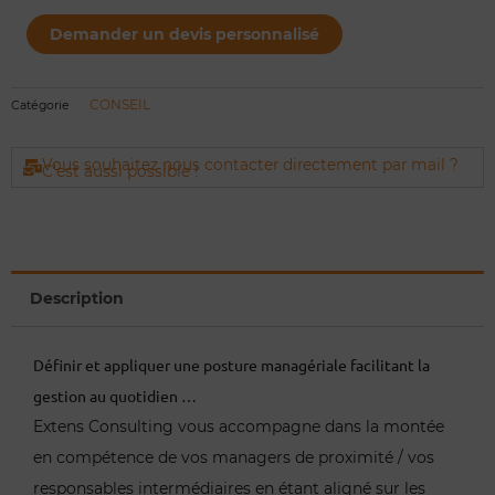
quantité
de
Demander un devis personnalisé
Accompagnement
en
management
en
proximité
CONSEIL
Catégorie
Vous souhaitez nous contacter directement par mail ?
C'est aussi possible !
Description
Définir et appliquer une posture managériale facilitant la
gestion au quotidien …
Extens Consulting vous accompagne dans la montée
en compétence de vos managers de proximité / vos
responsables intermédiaires en étant aligné sur les