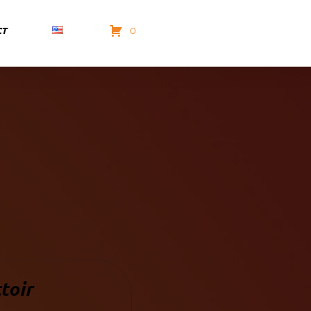
CT
0
toir