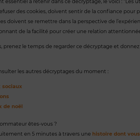
int essentiel à retenir dans ce décryptage, le voici : “Les u
efuser des cookies, doivent sentir de la confiance pour 
es doivent se remettre dans la perspective de l’expérien
nant de la facilité pour créer une relation attentionnée
us, prenez le temps de regarder ce décryptage et donnez
onsulter les autres décryptages du moment :
 sociaux
ions
x de noël
sommateur êtes-vous ?
uitement en 5 minutes à travers une
histoire dont vous