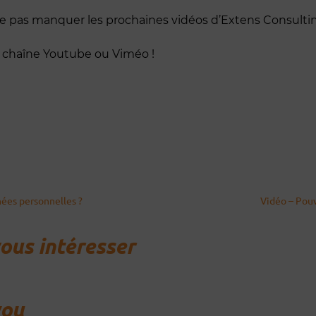
e pas manquer les prochaines vidéos d’Extens Consulti
 chaîne Youtube ou Viméo !
nées personnelles ?
Vidéo – Pouv
vous intéresser
you