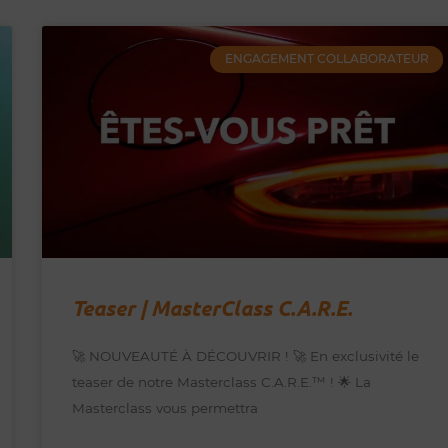
ENGAGEMENT COLLABORATEUR
Teaser | MasterClass C.A.R.E.
🚀 NOUVEAUTÉ À DÉCOUVRIR ! 🚀 En exclusivité le
teaser de notre Masterclass C.A.R.E.™️ ! 🌟 La
Masterclass vous permettra