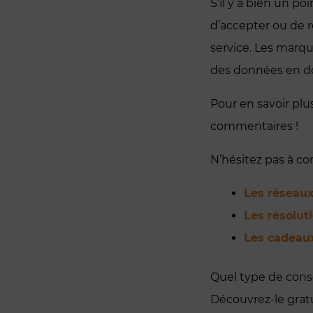
S’il y a bien un po
d’accepter ou de r
service. Les marqu
des données en don
Pour en savoir pl
commentaires !
N’hésitez pas à c
Les réseaux
Les résolut
Les cadeau
Quel type de con
Découvrez-le grat