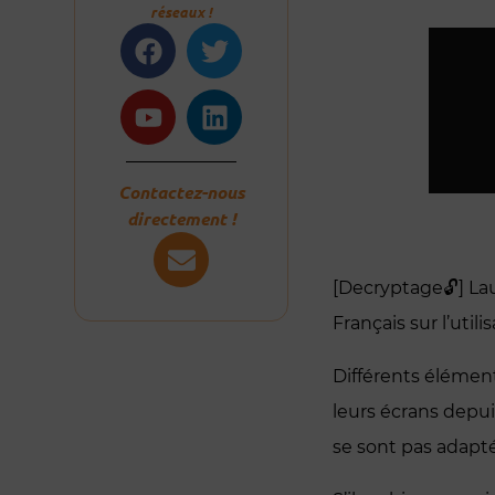
réseaux !
Facebook
Youtube
Twitter
Linkedin
Contactez-nous
directement !
[Decryptage🔓] La
Français sur l’uti
Différents élément
leurs écrans depu
se sont pas adapté