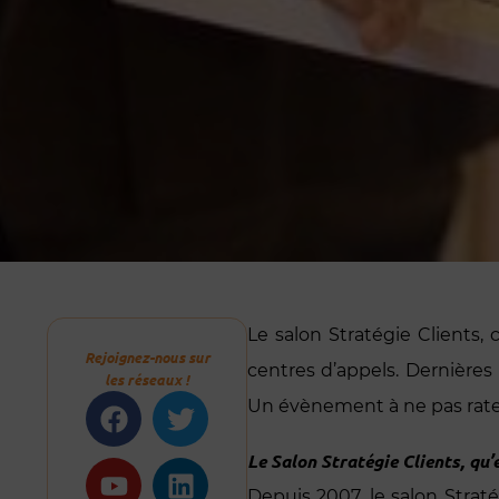
Le salon Stratégie Clients,
Rejoignez-nous sur
centres d’appels. Dernière
les réseaux !
Facebook
Youtube
Twitter
Linkedin
Un évènement à ne pas rater 
Le Salon Stratégie Clients, qu’e
Depuis 2007, le salon Strat