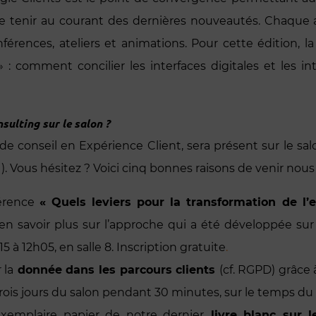
se tenir au courant des dernières nouveautés. Chaque 
férences, ateliers et animations. Pour cette édition, l
 : comment concilier les interfaces digitales et les 
sulting sur le salon ?
e conseil en Expérience Client, sera présent sur le sal
). Vous hésitez ? Voici cinq bonnes raisons de venir nous 
férence
« Quels leviers pour la transformation de l’e
en savoir plus sur l’approche qui a été développée sur 
15 à 12h05, en salle 8. Inscription gratuite
.
 la
donnée dans les parcours clients
(cf. RGPD) grâce 
s trois jours du salon pendant 30 minutes, sur le temps du
exemplaire papier de notre dernier
livre blanc sur 