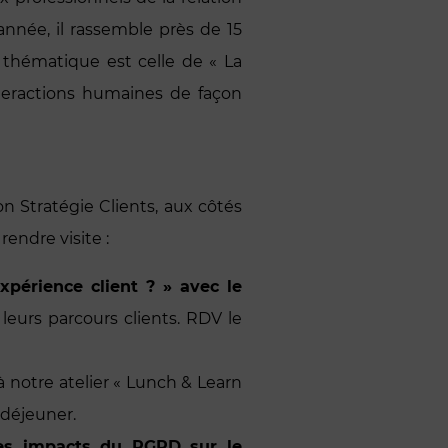
année, il rassemble près de 15
a thématique est celle de « La
interactions humaines de façon
on Stratégie Clients, aux côtés
rendre visite :
xpérience client ? » avec le
leurs parcours clients. RDV le
à notre atelier « Lunch & Learn
 déjeuner.
les impacts du RGPD sur le