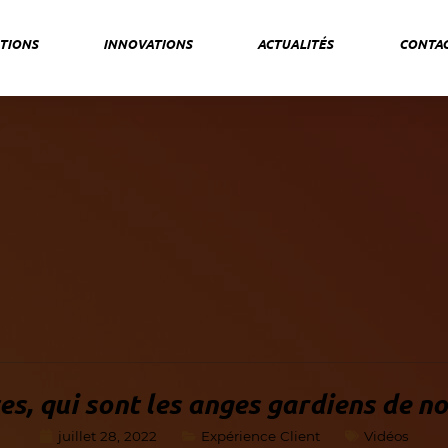
TIONS
INNOVATIONS
ACTUALITÉS
CONTA
s, qui sont les anges gardiens de no
juillet 28, 2022
Expérience Client
Vidéos