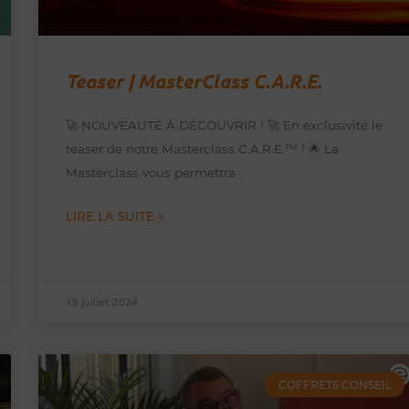
Teaser | MasterClass C.A.R.E.
🚀 NOUVEAUTÉ À DÉCOUVRIR ! 🚀 En exclusivité le
teaser de notre Masterclass C.A.R.E.™️ ! 🌟 La
Masterclass vous permettra
LIRE LA SUITE »
19 juillet 2024
COFFRETS CONSEIL