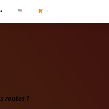
CT
0
s routes ?