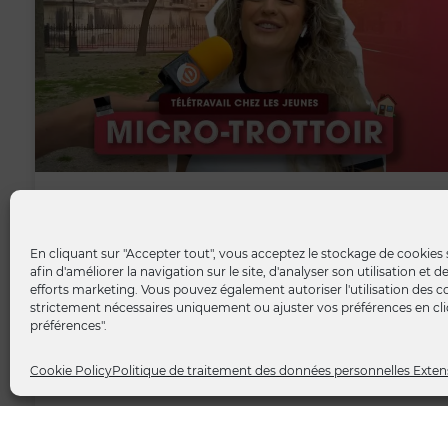
Microtrottoir | Télétravail chez les
jeunes
En cliquant sur "Accepter tout", vous acceptez le stockage de cookies 
afin d'améliorer la navigation sur le site, d'analyser son utilisation et 
efforts marketing. Vous pouvez également autoriser l'utilisation des c
https://vimeo.com/986530702 [#MicroTrottoir] 📽️
strictement nécessaires uniquement ou ajuster vos préférences en cliq
Dans le cadre de notre série de Micro-trottoirs sur la
préférences".
chaîne YouTube de Extens Consulting, nous avons
Cookie Policy
Politique de traitement des données personnelles Exten
LIRE LA SUITE »
18 juillet 2024