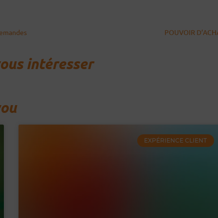
 demandes
POUVOIR D’ACHAT 
vous intéresser
you
EXPÉRIENCE CLIENT