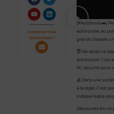
[#Autoroute🚗] Pen
Contactez-nous
autoroutes, au po
directement !
grands chassés-cro
😇 Ne serait-ce p
autoroutes ? Les p
PC sécurité pour 
💰 Dans une socié
à la règle. C’est 
indispensable pour
Découvrez-en un pe