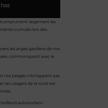
çais empruntent largement les
omètres cumulés lors des
nvers les anges gardiens de nos
haussée, communiquent avec le
 et nos péages n’échappent pas
ec les usagers de la route est
onnée.
uilleurs autoroutiers !