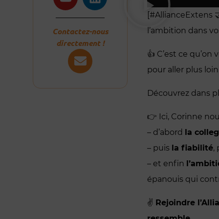
[#AllianceExtens 🤝]
Contactez-nous
l’ambition dans vo
directement !
👍 C’est ce qu’on 
pour aller plus lo
Découvrez dans plu
👉 Ici, Corinne nou
– d’abord
la colleg
– puis
la fiabilité
,
– et enfin
l’ambit
épanouis qui contr
✌️
Rejoindre l’All
ressemble.