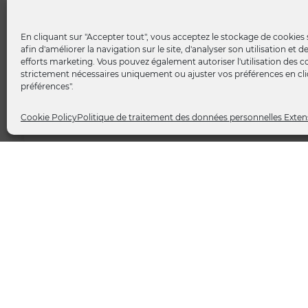
https://vimeo.com/986530702 [#MicroTrottoir] 📽️
En cliquant sur "Accepter tout", vous acceptez le stockage de cookies 
Dans le cadre de notre série de Micro-trottoirs sur la
afin d'améliorer la navigation sur le site, d'analyser son utilisation et 
chaîne YouTube de Extens Consulting, nous avons
efforts marketing. Vous pouvez également autoriser l'utilisation des c
strictement nécessaires uniquement ou ajuster vos préférences en cliq
préférences".
LIRE LA SUITE »
Cookie Policy
Politique de traitement des données personnelles Exten
18 juillet 2024