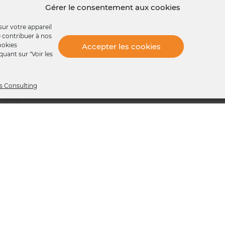
Gérer le consentement aux cookies
Le Net Promoter Score (NPS) est rapidement devenu
sur votre appareil
une référence pour les entreprises cherchant à
de contribuer à nos
améliorer leur expérience client grâce
ookies
Accepter les cookies
uant sur "Voir les
LIRE LA SUITE »
s Consulting
12 juin 2024