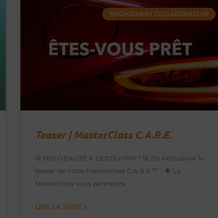
ENGAGEMENT COLLABORATEUR
Teaser | MasterClass C.A.R.E.
🚀 NOUVEAUTÉ À DÉCOUVRIR ! 🚀 En exclusivité le
teaser de notre Masterclass C.A.R.E.™️ ! 🌟 La
Masterclass vous permettra
LIRE LA SUITE »