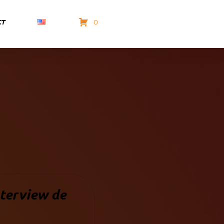
CT
0
nterview de