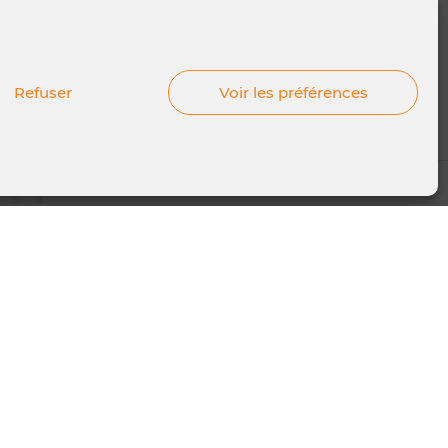
Le saviez-vous❔ Nous perdons 75% de ce que nous
avons appris en 48h, et plus de 95% au bout d’un
LIRE LA SUITE »
Refuser
Voir les préférences
17 mai 2024