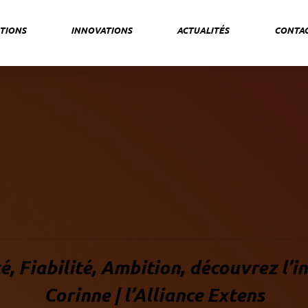
TIONS
INNOVATIONS
ACTUALITÉS
CONTA
té, Fiabilité, Ambition, découvrez l’i
Corinne | l’Alliance Extens