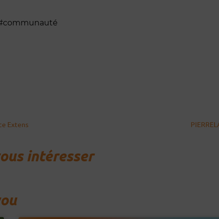
 #communauté
nce Extens
PIERRELA
vous intéresser
you