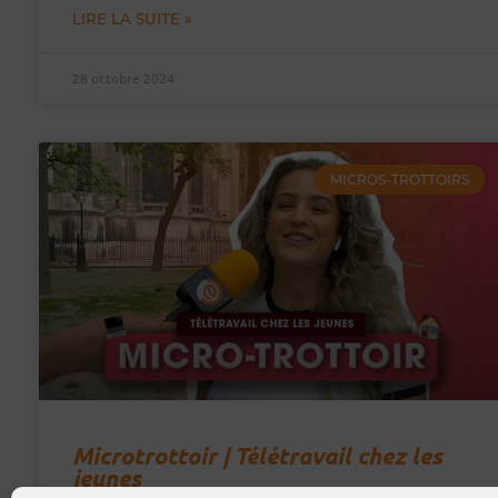
LIRE LA SUITE »
28 octobre 2024
MICROS-TROTTOIRS
Microtrottoir | Télétravail chez les
jeunes