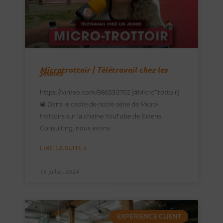
Microtrottoir | Télétravail chez les
jeunes
https://vimeo.com/986530702 [#MicroTrottoir]
📽️ Dans le cadre de notre série de Micro-
trottoirs sur la chaîne YouTube de Extens
Consulting, nous avons
LIRE LA SUITE »
18 juillet 2024
EXPÉRIENCE CLIENT