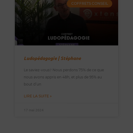
COFFRETS CONSEIL
Ludopédagogie | Stéphane
Le saviez-vous❔ Nous perdons 75% de ce que
nous avons appris en 48h, et plus de 95% au
bout d’un
LIRE LA SUITE »
17 mai 2024