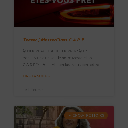
Teaser | MasterClass C.A.R.E.
🚀 NOUVEAUTÉ À DÉCOUVRIR ! 🚀 En
exclusivité le teaser de notre Masterclass
C.A.R.E.™️ ! 🌟 La Masterclass vous permettra
LIRE LA SUITE »
19 juillet 2024
MICROS-TROTTOIRS