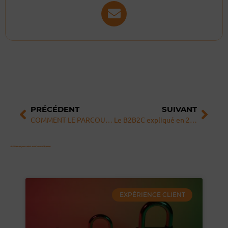
Précédent
Sui
PRÉCÉDENT
SUIVANT
COMMENT LE PARCOURS CLIENT vous facilite la VIE ? En moins de 2 minutes
Le B2B2C expliqué en 2 minutes
Articles qui pourraient aussi vous intéresser
EXPÉRIENCE CLIENT