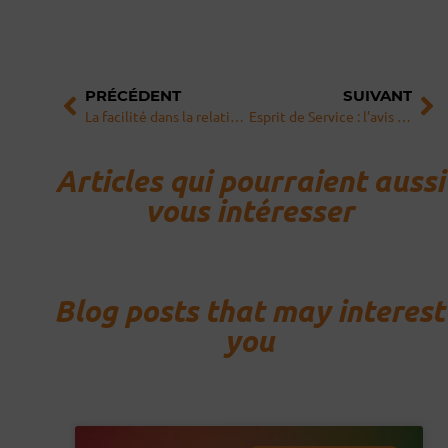
Précédent
Su
PRÉCÉDENT
SUIVANT
La facilité dans la relation client au cœur du RGPD
Esprit de Service : l’avis d’expert d’Emmanuel Richard
Articles qui pourraient aussi
vous intéresser
Blog posts that may interest
you