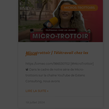
MICROS-TROTTOIRS
Microtrottoir | Télétravail chez les
jeunes
https://vimeo.com/986530702 [#MicroTrottoir]
📽️ Dans le cadre de notre série de Micro-
trottoirs sur la chaîne YouTube de Extens
Consulting, nous avons
LIRE LA SUITE »
18 juillet 2024