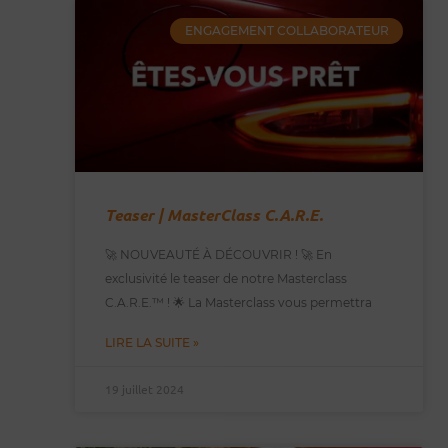
ENGAGEMENT COLLABORATEUR
Teaser | MasterClass C.A.R.E.
🚀 NOUVEAUTÉ À DÉCOUVRIR ! 🚀 En
exclusivité le teaser de notre Masterclass
C.A.R.E.™️ ! 🌟 La Masterclass vous permettra
LIRE LA SUITE »
19 juillet 2024