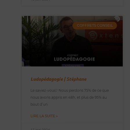
COFFRETS CONSEIL
Ludopédagogie | Stéphane
Le saviez-vous❔ Nous perdons 75% de ce que
nous avons appris en 48h, et plus de 95% au
bout d’un
LIRE LA SUITE »
17 mai 2024