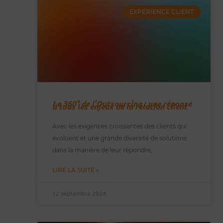
EXPÉRIENCE CLIENT
Le 360° de l’Outsourcing : une réponse
à tous les enjeux de la relation client
Avec les exigences croissantes des clients qui
évoluent et une grande diversité de solutions
dans la manière de leur répondre,
LIRE LA SUITE »
12 septembre 2024