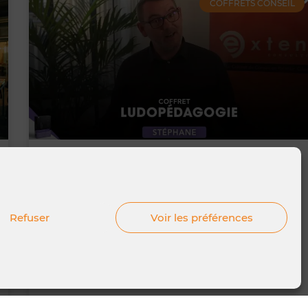
COFFRETS CONSEIL
Ludopédagogie | Stéphane
Le saviez-vous❔ Nous perdons 75% de ce que nous
Refuser
Voir les préférences
avons appris en 48h, et plus de 95% au bout d’un
LIRE LA SUITE »