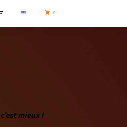
CT
0
 c’est mieux !