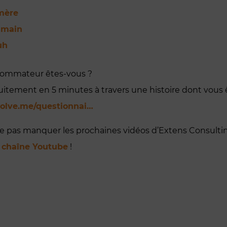
mère
 main
uh
sommateur êtes-vous ?
itement en 5 minutes à travers une histoire dont vous ê
nvolve.me/questionnai…
e pas manquer les prochaines vidéos d’Extens Consulti
a
chaîne Youtube
!