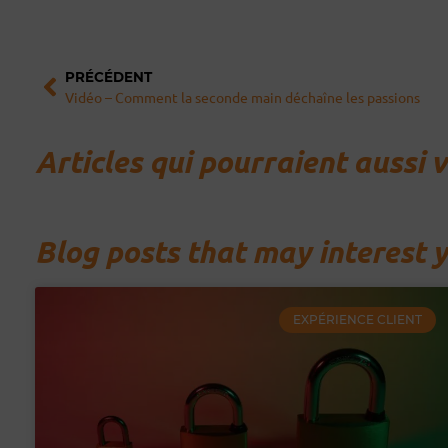
Précédent
PRÉCÉDENT
Vidéo – Comment la seconde main déchaîne les passions
Articles qui pourraient aussi 
Blog posts that may interest 
EXPÉRIENCE CLIENT