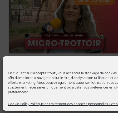
MICROS-TROTTOIRS
Microtrottoir | Télétravail chez les
jeunes
En cliquant sur "Accepter tout", vous acceptez le stockage de cookies 
afin d'améliorer la navigation sur le site, d'analyser son utilisation et 
efforts marketing. Vous pouvez également autoriser l'utilisation des c
https://vimeo.com/986530702 [#MicroTrottoir] 📽️
strictement nécessaires uniquement ou ajuster vos préférences en cliq
Dans le cadre de notre série de Micro-trottoirs sur la
préférences".
chaîne YouTube de Extens Consulting, nous avons
Cookie Policy
Politique de traitement des données personnelles Exten
LIRE LA SUITE »