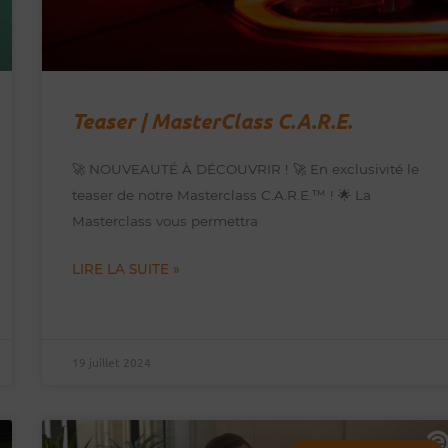
Teaser | MasterClass C.A.R.E.
🚀 NOUVEAUTÉ À DÉCOUVRIR ! 🚀 En exclusivité le
teaser de notre Masterclass C.A.R.E.™️ ! 🌟 La
Masterclass vous permettra
LIRE LA SUITE »
19 juillet 2024