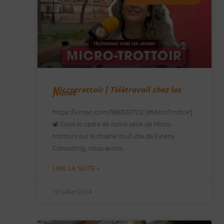
Microtrottoir | Télétravail chez les
jeunes
https://vimeo.com/986530702 [#MicroTrottoir]
📽️ Dans le cadre de notre série de Micro-
trottoirs sur la chaîne YouTube de Extens
Consulting, nous avons
LIRE LA SUITE »
18 juillet 2024