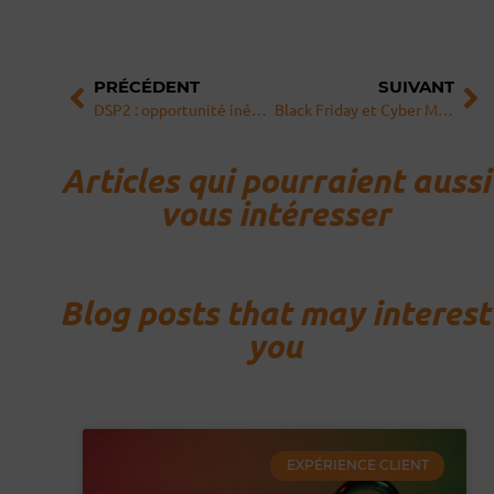
Précédent
Su
PRÉCÉDENT
SUIVANT
DSP2 : opportunité inédite pour innover dans l’e-commerce
Black Friday et Cyber Monday deals : comment créer une expérience mémorable au lieu de simplement vendre ?
Articles qui pourraient aussi
vous intéresser
Blog posts that may interest
you
EXPÉRIENCE CLIENT