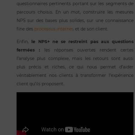
questionnaires pertinents portant sur les segments de
parcours choisis. En un mot, construire les mesures
NPS sur des bases plus solides, sur une connaissance
fine des
processus internes
et de son client.
Enfin,
le NPS+ ne se restreint pas aux questions
fermées :
les réponses ouvertes rendent certes
l’analyse plus complexe, mais les retours sont aussi
plus précis et riches, ce qui nous permet d’aider
véritablement nos clients à transformer l’expérience
client qu’ils proposent.