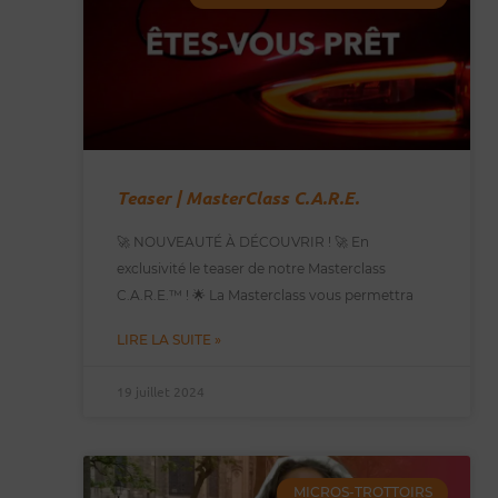
Teaser | MasterClass C.A.R.E.
🚀 NOUVEAUTÉ À DÉCOUVRIR ! 🚀 En
exclusivité le teaser de notre Masterclass
C.A.R.E.™️ ! 🌟 La Masterclass vous permettra
LIRE LA SUITE »
19 juillet 2024
MICROS-TROTTOIRS