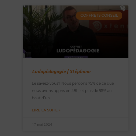
COFFRETS CONSEIL
Ludopédagogie | Stéphane
Le saviez-vous❔ Nous perdons 75% de ce que
nous avons appris en 48h, et plus de 95% au
bout d’un
LIRE LA SUITE »
17 mai 2024