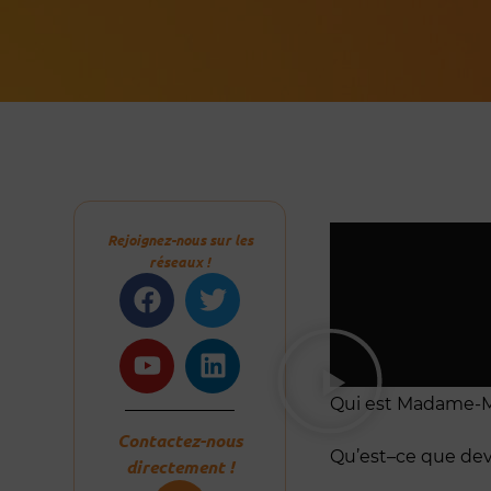
Rejoignez-nous sur les
réseaux !
Facebook
Youtube
Twitter
Linkedin
Qui est Madame-M
Contactez-nous
Qu’est–ce que devr
directement !