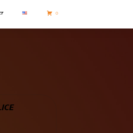
CT
0
ICE