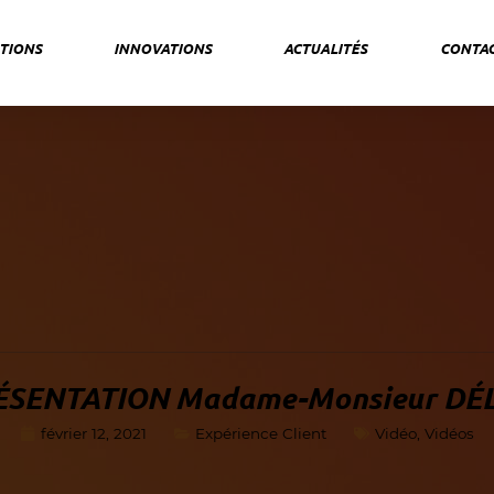
TIONS
INNOVATIONS
ACTUALITÉS
CONTA
ÉSENTATION Madame-Monsieur DÉL
février 12, 2021
Expérience Client
Vidéo
,
Vidéos