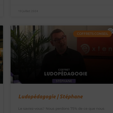
19 juillet 2024
COFFRETS CONSEIL
Ludopédagogie | Stéphane
Le saviez-vous❔ Nous perdons 75% de ce que nous