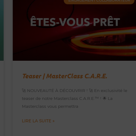
ENGAGEMENT COLLABORATEUR
Teaser | MasterClass C.A.R.E.
🚀 NOUVEAUTÉ À DÉCOUVRIR ! 🚀 En exclusivité le
teaser de notre Masterclass C.A.R.E.™️ ! 🌟 La
Masterclass vous permettra
LIRE LA SUITE »