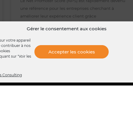
Le Net Promoter Score (NPS) est rapidement devenu
une référence pour les entreprises cherchant à
améliorer leur expérience client grâce
Gérer le consentement aux cookies
LIRE LA SUITE »
sur votre appareil
de contribuer à nos
12 juin 2024
ookies
Accepter les cookies
uant sur "Voir les
s Consulting