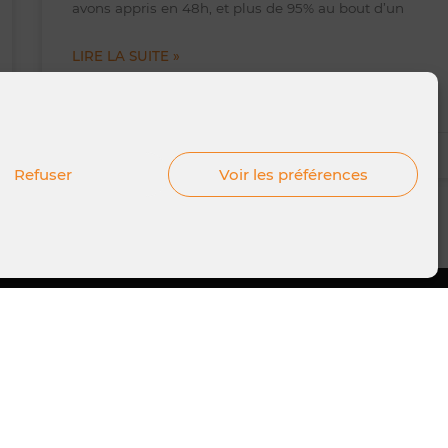
avons appris en 48h, et plus de 95% au bout d’un
LIRE LA SUITE »
17 mai 2024
Refuser
Voir les préférences