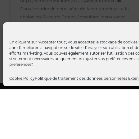
https://vimeo.com/986530702 [#MicroTrottoir] 📽️
Dans le cadre de notre série de Micro-trottoirs sur la
chaîne YouTube de Extens Consulting, nous avons
LIRE LA SUITE »
En cliquant sur "Accepter tout", vous acceptez le stockage de cookies 
afin d'améliorer la navigation sur le site, d'analyser son utilisation et 
18 juillet 2024
efforts marketing. Vous pouvez également autoriser l'utilisation des c
strictement nécessaires uniquement ou ajuster vos préférences en cliq
préférences".
Cookie Policy
Politique de traitement des données personnelles Exten