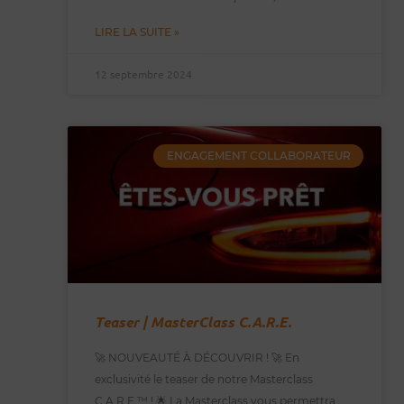
LIRE LA SUITE »
12 septembre 2024
ENGAGEMENT COLLABORATEUR
Teaser | MasterClass C.A.R.E.
🚀 NOUVEAUTÉ À DÉCOUVRIR ! 🚀 En
exclusivité le teaser de notre Masterclass
C.A.R.E.™️ ! 🌟 La Masterclass vous permettra