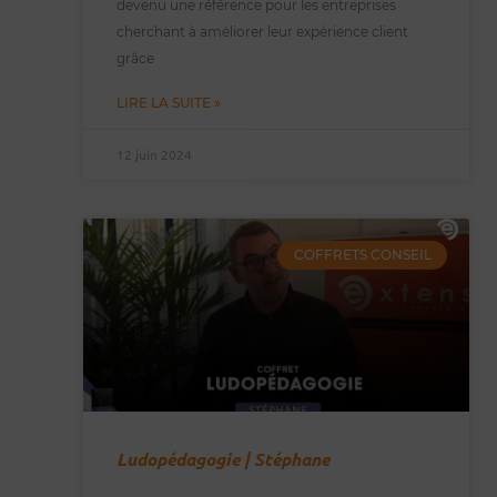
devenu une référence pour les entreprises
cherchant à améliorer leur expérience client
grâce
LIRE LA SUITE »
12 juin 2024
COFFRETS CONSEIL
Ludopédagogie | Stéphane