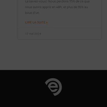
Le saviez-vous❔ Nous perdons 75% de ce que
nous avons appris en 48h, et plus de 95% au
bout d’un
LIRE LA SUITE »
17 mai 2024