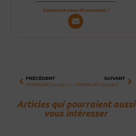
Contactez-nous directement !
Précédent
Su
PRÉCÉDENT
SUIVANT
PIERRELAYE Episode 1 | Docu-Série
PIERRELAYE Épisode 2 – Patricia, vendeuse de prêt-à-porter | Docu-Série
Articles qui pourraient aussi
vous intéresser