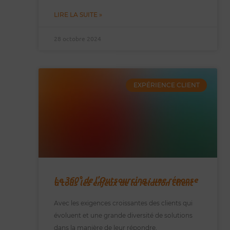
LIRE LA SUITE »
28 octobre 2024
EXPÉRIENCE CLIENT
Le 360° de l’Outsourcing : une réponse
à tous les enjeux de la relation client
Avec les exigences croissantes des clients qui
évoluent et une grande diversité de solutions
dans la manière de leur répondre,