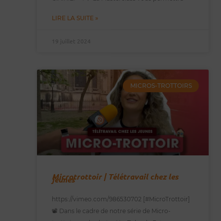
LIRE LA SUITE »
19 juillet 2024
MICROS-TROTTOIRS
Microtrottoir | Télétravail chez les
jeunes
https://vimeo.com/986530702 [#MicroTrottoir]
📽️ Dans le cadre de notre série de Micro-