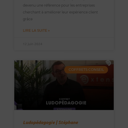
devenu une référence pour les entreprises
cherchant à améliorer leur expérience client
grâce
LIRE LA SUITE »
12 juin 2024
COFFRETS CONSEIL
Ludopédagogie | Stéphane