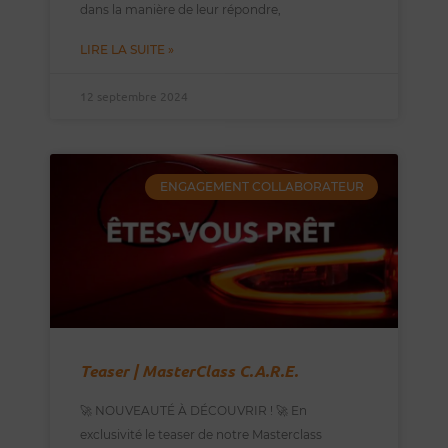
dans la manière de leur répondre,
LIRE LA SUITE »
12 septembre 2024
ENGAGEMENT COLLABORATEUR
Teaser | MasterClass C.A.R.E.
🚀 NOUVEAUTÉ À DÉCOUVRIR ! 🚀 En
exclusivité le teaser de notre Masterclass