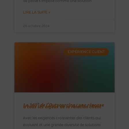
de passe s’impose comme une solution
LIRE LA SUITE »
28 octobre 2024
EXPÉRIENCE CLIENT
Le 360° de l’Outsourcing : une réponse
à tous les enjeux de la relation client
Avec les exigences croissantes des clients qui
évoluent et une grande diversité de solutions