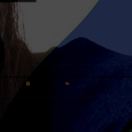
ovid-19: quand la reprise adviendra, qu’en sera-t-il de la qualité de service
juillet 7, 2020
Expérience Client