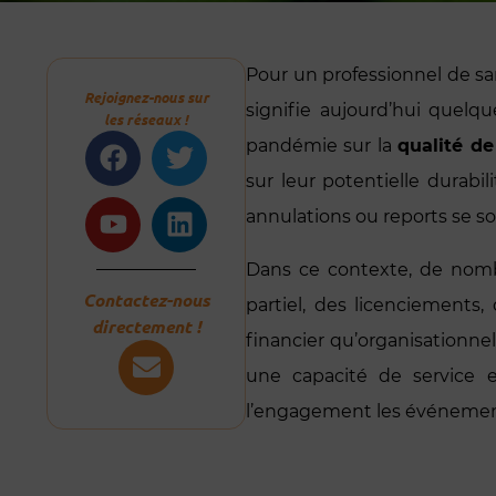
Pour un professionnel de sa
Rejoignez-nous sur
signifie aujourd’hui quel
les réseaux !
Facebook
Youtube
Twitter
Linkedin
pandémie sur la
qualité de
sur leur potentielle durabi
annulations ou reports se so
Dans ce contexte, de nombr
Contactez-nous
partiel, des licenciements,
directement !
financier qu’organisationnel
une capacité de service e
l’engagement les événeme